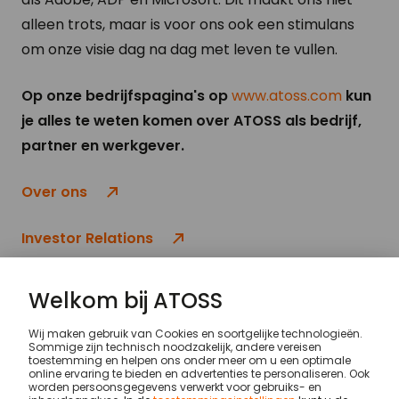
alleen trots, maar is voor ons ook een stimulans
om onze visie dag na dag met leven te vullen.
Op onze bedrijfspagina's op
www.atoss.com
kun
je alles te weten komen over ATOSS als bedrijf,
partner en werkgever.
Over ons
Investor Relations
Carrière
Over ons