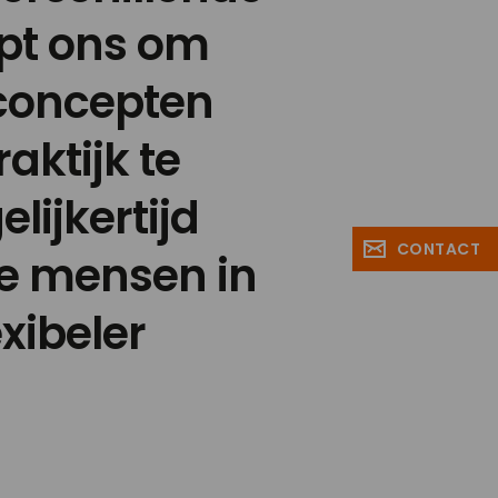
lpt ons om
concepten
raktijk te
lijkertijd
CONTACT
e mensen in
exibeler