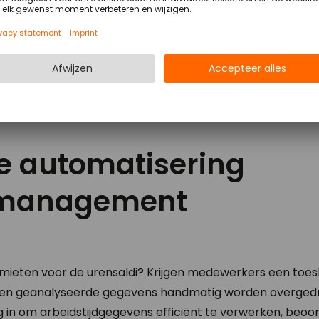
ge automatisering
dmanagement
imieten voor de urensaldi? Krijgen medewerkers een toes
en geanalyseerde gegevens handmatig worden overged
 in om arbeidstijdgegevens efficiënt te verwerken, beoo