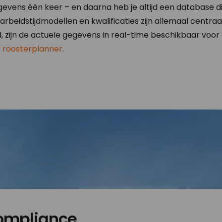
vens één keer – en daarna heb je altijd een database di
rbeidstijdmodellen en kwalificaties zijn allemaal centraal
gd, zijn de actuele gegevens in real-time beschikbaar voo
e
roosterplanner
.
ompliance