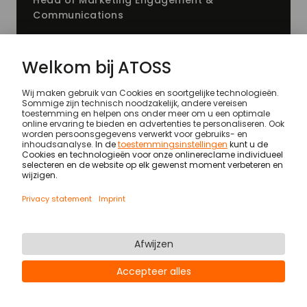
Head of Marketing Engagement &
Communications
public.relations@
atoss.com
Bedrijf
ATOSS versterkt Workforce Intelligence met g
© ATOSS Software SE
Imprint
General terms and conditions
DPA
Security
Legal notices
Privacy statement & cookies
Newsletter