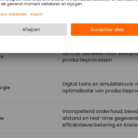
IoT, AI, ML voor automatisering
enties
beslissingen
Robots en autonome machines
repetitieve, gevaarlijke of prec
Slimme fabrieken voor zelfopti
en
productieprocessen
Digital twins en simulatietools 
ogie
optimalisatie van productiepr
Voorspellend onderhoud, bewa
afstand en real-time gegevens
ie
efficiëntieverbetering en kost