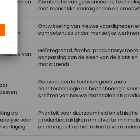
 van taken en
Combinatie van geavanceerde technolo
met menselijke vaardigheden en creativit
 voor
Ontwikkeling van nieuwe vaardigheden e
isietaken
competenties onder menselijke werkne
Geïntegreerd, flexibel productiesysteem
malisatie van
aanpassing aan de eisen van de klant en
markttrends
Geavanceerde technologieën zoals
voor
nanotechnologie en biotechnologie voor 
ocessen
creëren van nieuwe materialen en produ
king op
Prioriteit voor duurzaamheid en ethische
analyse voor
productiepraktijken om afval te minimali
enverlaging
en de impact op het milieu te verminder