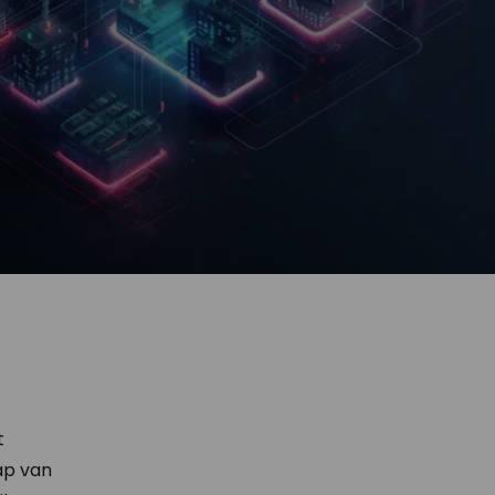
t
ap van