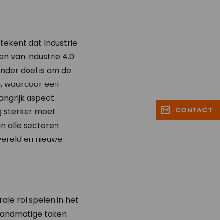
etekent dat Industrie
en van Industrie 4.0
nder doel is om de
n, waardoor een
angrijk aspect
CONTACT
og sterker moet
n alle sectoren
wereld en nieuwe
ale rol spelen in het
 handmatige taken