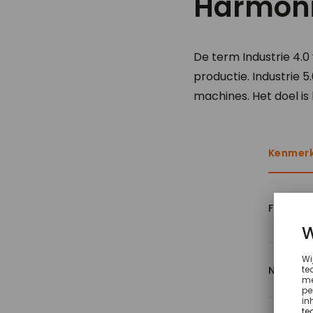
Harmon
De term Industrie 4.0
productie. Industrie 
machines. Het doel i
Kenmer
Focus
Nadruk