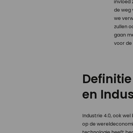
invloed 
de weg v
we verw
zullen 
gaan me
voor de
Definiti
en Indus
Industrie 4.0, ook we
op de wereldeconomie
technologie heeft bed