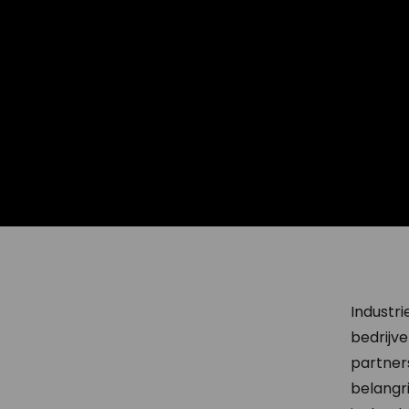
Industri
bedrijv
partners
belangr