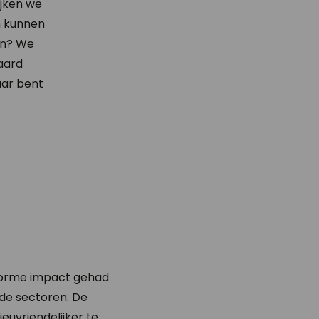
ijken we
n kunnen
en? We
aard
aar bent
 enorme impact gehad
de sectoren. De
euvriendelijker te