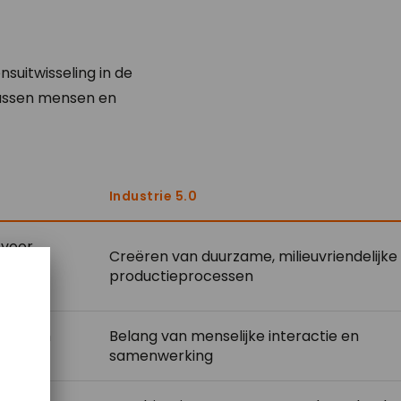
suitwisseling in de
 tussen mensen en
Industrie 5.0
 voor
Creëren van duurzame, milieuvriendelijke
ctie en
productieprocessen
yses om
Belang van menselijke interactie en
samenwerking