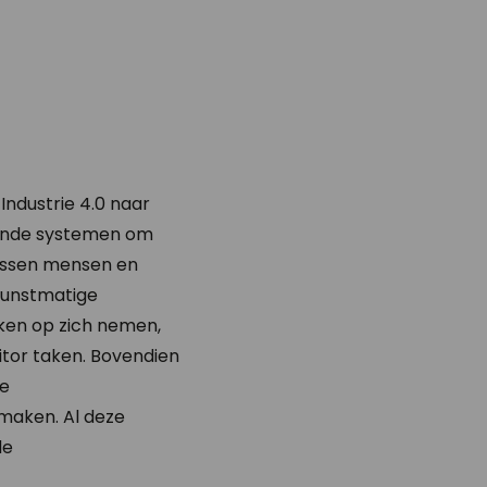
Industrie 4.0 naar
erende systemen om
ussen mensen en
kunstmatige
taken op zich nemen,
itor taken. Bovendien
le
 maken. Al deze
de