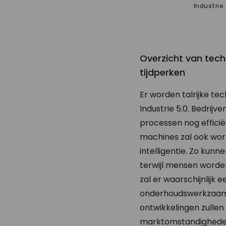
Industrie
Overzicht van tec
tijdperken
Er worden talrijke te
Industrie 5.0. Bedrij
processen nog effic
machines zal ook wo
intelligentie. Zo kunn
terwijl mensen worde
zal er waarschijnlijk 
onderhoudswerkzaamhe
ontwikkelingen zulle
marktomstandigheden 