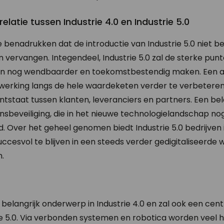
elatie tussen Industrie 4.0 en Industrie 5.0
te benadrukken dat de introductie van Industrie 5.0 niet b
n vervangen. Integendeel, Industrie 5.0 zal de sterke punt
ven nog wendbaarder en toekomstbestendig maken. Een a
erking langs de hele waardeketen verder te verbetere
tstaat tussen klanten, leveranciers en partners. Een bel
nsbeveiliging, die in het nieuwe technologielandschap n
Over het geheel genomen biedt Industrie 5.0 bedrijven i
esvol te blijven in een steeds verder gedigitaliseerde 
.
belangrijk onderwerp in Industrie 4.0 en zal ook een centr
 5.0. Via verbonden systemen en robotica worden veel