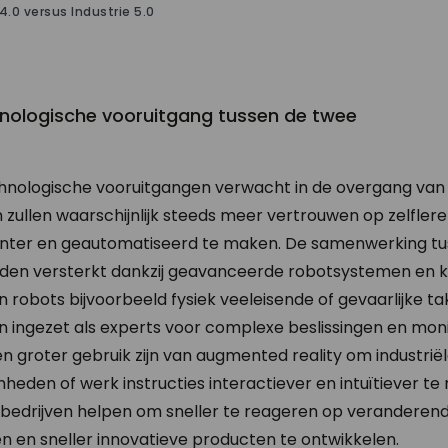
 4.0 versus Industrie 5.0
hnologische vooruitgang tussen de twee
chnologische vooruitgangen verwacht in de overgang van 
ven zullen waarschijnlijk steeds meer vertrouwen op zelfl
iënter en geautomatiseerd te maken. De samenwerking t
rden versterkt dankzij geavanceerde robotsystemen en 
en robots bijvoorbeeld fysiek veeleisende of gevaarlijke 
n ingezet als experts voor complexe beslissingen en mon
een groter gebruik zijn van augmented reality om industrië
den of werk instructies interactiever en intuïtiever te
n bedrijven helpen om sneller te reageren op veranderen
en sneller innovatieve producten te ontwikkelen.