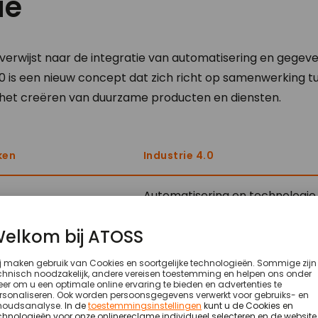
ie
 verwijst naar de integratie van automatisering en gegeven
5.0 is een nieuw concept dat zich richt op samenwerking
s het creëren van duurzame producten en diensten.
ken
Industrie 4.0
Automatisering en technologie
efficiëntieverbetering in produ
fabricage
Gebruik van gegevens en anal
processen te optimaliseren