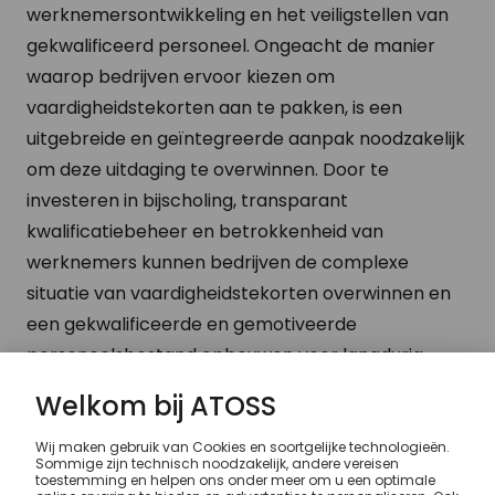
werknemersontwikkeling en het veiligstellen van
gekwalificeerd personeel. Ongeacht de manier
waarop bedrijven ervoor kiezen om
vaardigheidstekorten aan te pakken, is een
uitgebreide en geïntegreerde aanpak noodzakelijk
om deze uitdaging te overwinnen. Door te
investeren in bijscholing, transparant
kwalificatiebeheer en betrokkenheid van
werknemers kunnen bedrijven de complexe
situatie van vaardigheidstekorten overwinnen en
een gekwalificeerde en gemotiveerde
personeelsbestand opbouwen voor langdurig
succes.