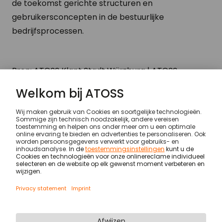
de toekomst gerichte structuren en
gebruikersconcepten in de bestuurlijke
bedrijfsprocessen.
Bron: ATOSS Klant Stadt Würzburg | ATOSS
Jaarverslag
Klanten
Stadt Würzburg
© ATOSS Software SE
Imprint
General terms and conditions
DPA
Security
Legal notices