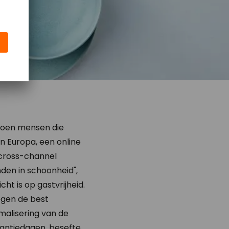
ljoen mensen die
en Europa, een online
 cross-channel
nden in schoonheid",
ht is op gastvrijheid.
egen de best
malisering van de
kantiedagen, besefte