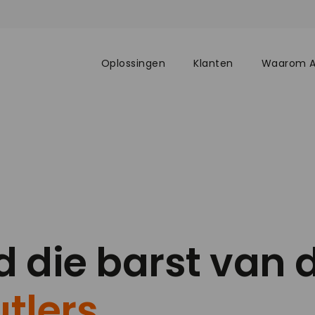
Oplossingen
Klanten
Waarom 
d die barst van 
tlers