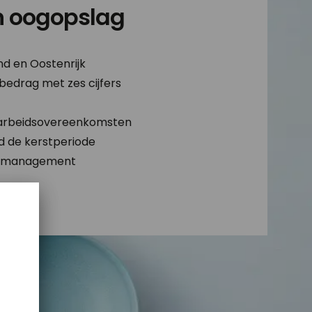
n oogopslag
d en Oostenrijk
 bedrag met zes cijfers
e arbeidsovereenkomsten
d de kerstperiode
n management