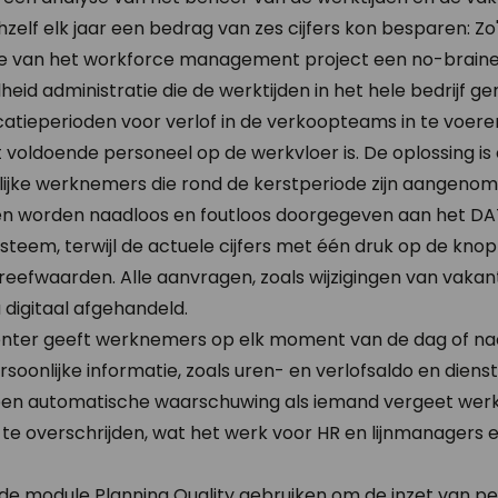
ichzelf elk jaar een bedrag van zes cijfers kon besparen: 
e van het workforce management project een no-braine
heid administratie die de werktijden in het hele bedrijf g
icatieperioden voor verlof in de verkoopteams in te voer
 voldoende personeel op de werkvloer is. De oplossing 
lijke werknemers die rond de kerstperiode zijn aangenom
en worden naadloos en foutloos doorgegeven aan het D
ysteem, terwijl de actuele cijfers met één druk op de kn
eefwaarden. Alle aanvragen, zoals wijzigingen van vakan
 digitaal afgehandeld.
 Center geeft werknemers op elk moment van de dag of n
rsoonlijke informatie, zoals uren- en verlofsaldo en diens
n automatische waarschuwing als iemand vergeet werkti
t te overschrijden, wat het werk voor HR en lijnmanagers 
de module Planning Quality gebruiken om de inzet van per