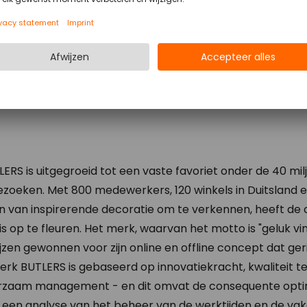
LERS is uitgegroeid tot een vaste favoriet onder de 40 mi
 bezoeken. Met 800 medewerkers, 120 winkels in Duitsland 
n van inspirerende decoratie om te verkennen, heeft de
uis op te fleuren. Het merk, waarvan het motto is "geluk vi
zen gewonnen voor zijn online en offline concept dat geric
rk BUTLERS is gebaseerd op innovatiekracht, kwaliteit t
uurzaam management - en dit omvat de consequente opti
a een analyse van het beheer van de werktijden en de va