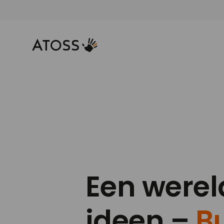
Een werel
ideen –
Bu