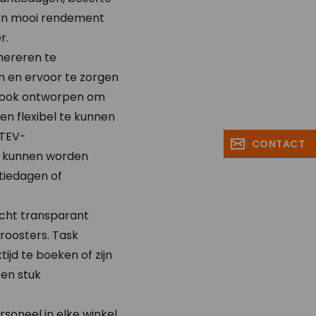
Zo'n mooi rendement
r.
enereren te
en en ervoor te zorgen
is ook ontworpen om
en flexibel te kunnen
ATEV-
CONTACT
op kunnen worden
tiedagen of
acht transparant
troosters. Task
jd te boeken of zijn
een stuk
soneel in elke winkel