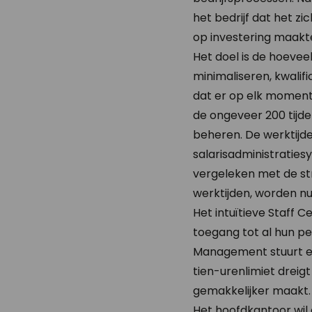
het bedrijf dat het z
op investering maakt
Het doel is de hoeveel
minimaliseren, kwalif
dat er op elk moment
de ongeveer 200 tijde
beheren. De werktijd
salarisadministraties
vergeleken met de str
werktijden, worden nu
Het intuïtieve Staff
toegang tot al hun pe
Management stuurt ee
tien-urenlimiet dreig
gemakkelijker maakt.
Het hoofdkantoor wil 