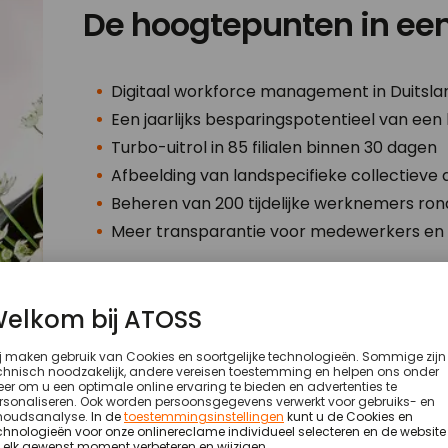
De hoogtepunten in ee
Digitaal workforce management in Duitslan
Een jaarlijks besparingspotentieel van een
Turbo-uitrol in 85 filialen binnen 30 dagen
Afbeelding van landspecifieke collectiev
Beheren van 200 tijdelijke werknemers ron
Meer transparantie voor medewerkers e
Ontdek meer hoogtepunten van klanten