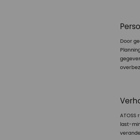
Pers
Door ge
Plannin
gegeven
overbez
Verho
ATOSS r
last-min
verande