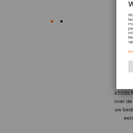
0
0
0
1
ATOSS P
over de
uw bedr
een