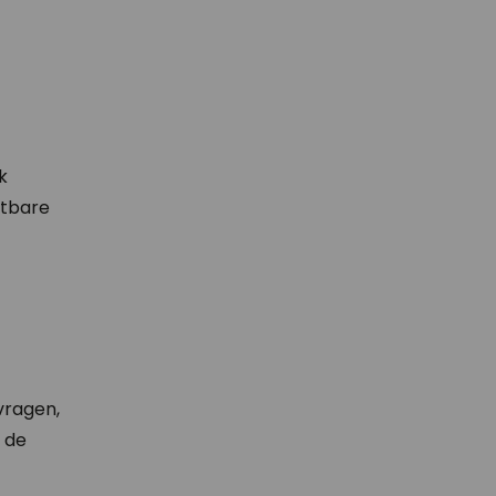
k
stbare
vragen,
 de