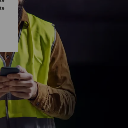
te
te