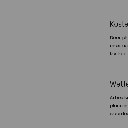
Kost
Door pl
maximal
kosten t
Wette
Arbeids
planning
waardoor