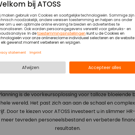
Waarom kiezen voor
ATOSS?
lanning is de voorkeursoplossing voor talloze bloeiende b
 hele wereld. Het past zich aan aan de schaal en complexi
ijf. Door te kiezen voor ATOSS investeert u in slimmer HR
 meer tevreden personeelsbestand en verbeterde financ
resultaten.