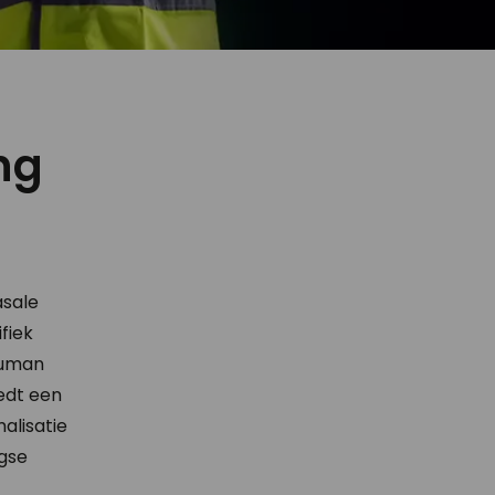
ng
asale
fiek
Human
edt een
alisatie
gse