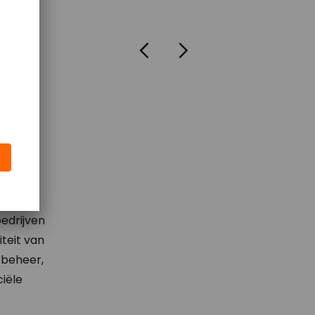
edrijven
teit van
-beheer,
iële