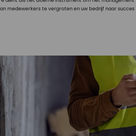
e dient als het ultieme instrument om het management 
van medewerkers te vergroten en uw bedrijf naar succes 