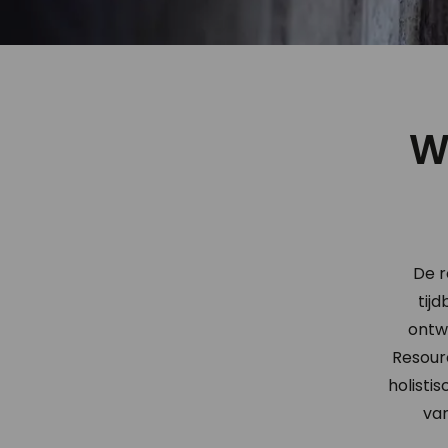
W
De r
tij
ontw
Resour
holisti
va