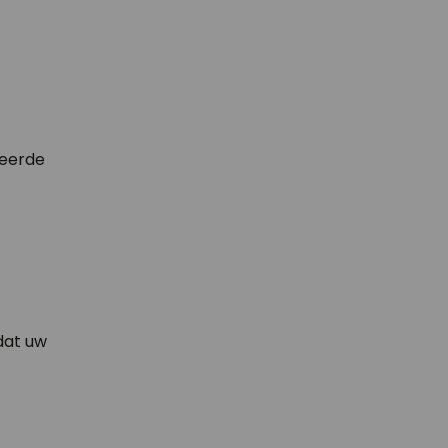
teerde
dat uw