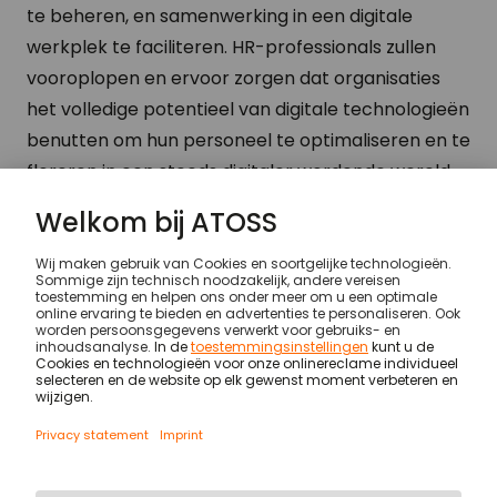
te beheren, en samenwerking in een digitale
werkplek te faciliteren. HR-professionals zullen
vooroplopen en ervoor zorgen dat organisaties
het volledige potentieel van digitale technologieën
benutten om hun personeel te optimaliseren en te
floreren in een steeds digitaler wordende wereld.
Kennis & inspiratie
…
Digitale transformatie: Een 
© ATOSS Software SE
Imprint
General terms and conditions
DPA
Security
Legal notices